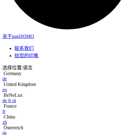
关于panDOMO
联系我们
给您的印象
选择位置/语言
Germany
de
United Kingdom
en
BeNeLux
de
fr
nl
France
fr
China
zh
Österreich
de