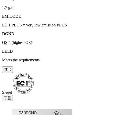
1.7 g/ml
EMICODE
EC 1 PLUS = very low emission PLUS
DGNB
QS 4 (highest QS)
LEED
Meets the requirements
证书
Siegel
下载