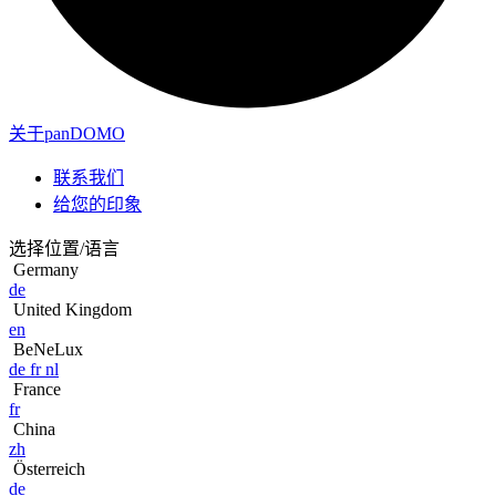
关于panDOMO
联系我们
给您的印象
选择位置/语言
Germany
de
United Kingdom
en
BeNeLux
de
fr
nl
France
fr
China
zh
Österreich
de