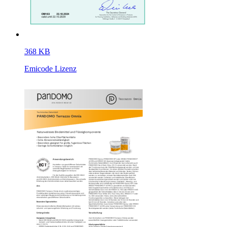
368 KB
Emicode Lizenz