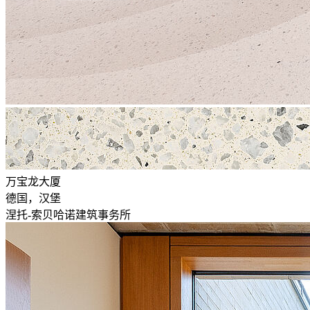
万宝龙大厦
德国，汉堡
涅托-索贝哈诺建筑事务所