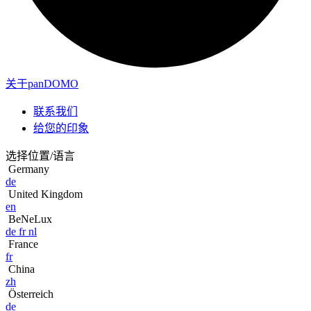
关于panDOMO
联系我们
给您的印象
选择位置/语言
Germany
de
United Kingdom
en
BeNeLux
de
fr
nl
France
fr
China
zh
Österreich
de