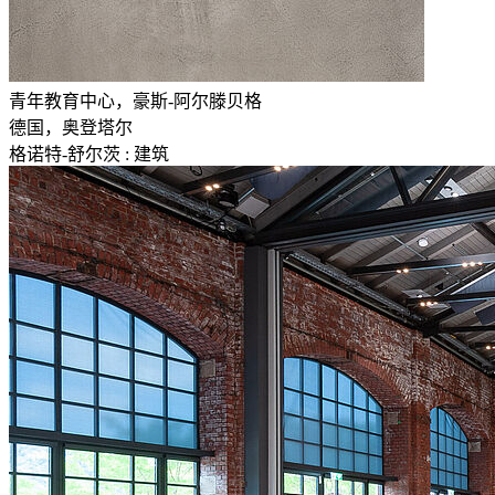
青年教育中心，豪斯-阿尔滕贝格
德国，奥登塔尔
格诺特-舒尔茨 : 建筑