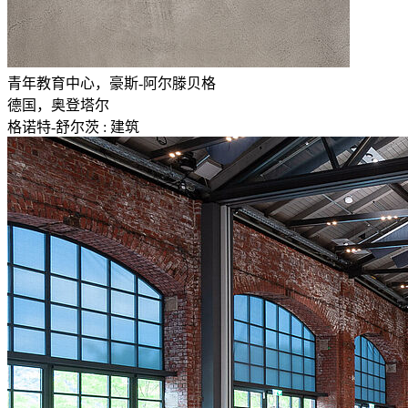
青年教育中心，豪斯-阿尔滕贝格
德国，奥登塔尔
格诺特-舒尔茨 : 建筑