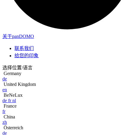
关于panDOMO
联系我们
给您的印象
选择位置/语言
Germany
de
United Kingdom
en
BeNeLux
de
fr
nl
France
fr
China
zh
Österreich
de