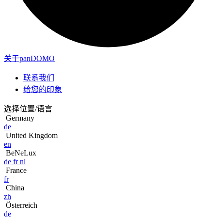
关于panDOMO
联系我们
给您的印象
选择位置/语言
Germany
de
United Kingdom
en
BeNeLux
de
fr
nl
France
fr
China
zh
Österreich
de