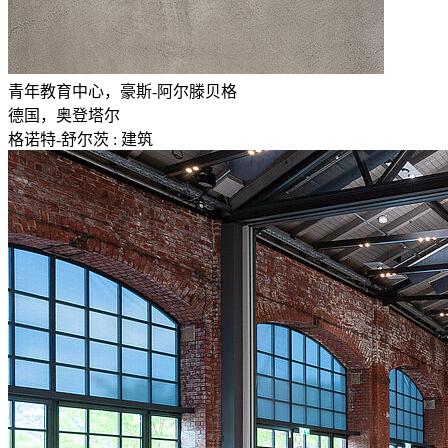
青年教育中心，豪斯-阿尔滕贝格
德国，奥登塔尔
格诺特-舒尔茨 : 建筑