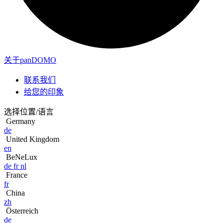
关于panDOMO
联系我们
给您的印象
选择位置/语言
Germany
de
United Kingdom
en
BeNeLux
de
fr
nl
France
fr
China
zh
Österreich
de