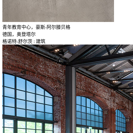
青年教育中心，豪斯-阿尔滕贝格
德国，奥登塔尔
格诺特-舒尔茨 : 建筑