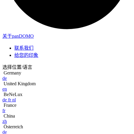
关于panDOMO
联系我们
给您的印象
选择位置/语言
Germany
de
United Kingdom
en
BeNeLux
de
fr
nl
France
fr
China
zh
Österreich
de