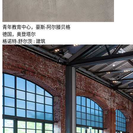
青年教育中心，豪斯-阿尔滕贝格
德国，奥登塔尔
格诺特-舒尔茨 : 建筑