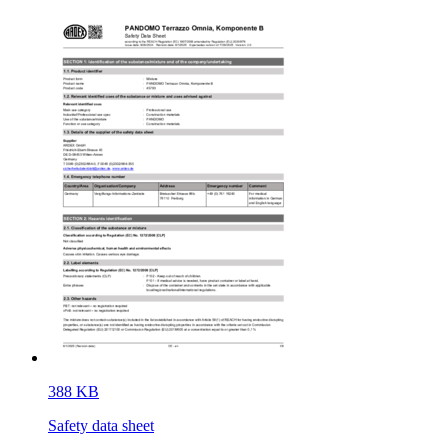
388 KB
Safety data sheet