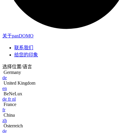
关于panDOMO
联系我们
给您的印象
选择位置/语言
Germany
de
United Kingdom
en
BeNeLux
de
fr
nl
France
fr
China
zh
Österreich
de