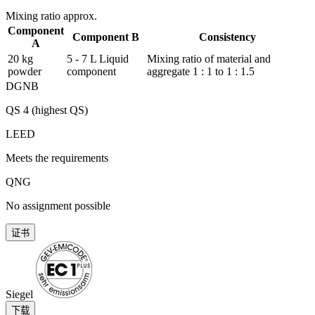
Mixing ratio approx.
Component
Component B
Consistency
A
20 kg
5 - 7 L Liquid
Mixing ratio of material and
powder
component
aggregate 1 : 1 to 1 : 1.5
DGNB
QS 4 (highest QS)
LEED
Meets the requirements
QNG
No assignment possible
证书
Siegel
下载