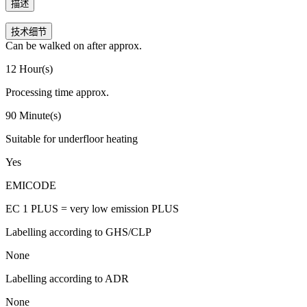
描述
技术细节
Can be walked on after approx.
12 Hour(s)
Processing time approx.
90 Minute(s)
Suitable for underfloor heating
Yes
EMICODE
EC 1 PLUS = very low emission PLUS
Labelling according to GHS/CLP
None
Labelling according to ADR
None