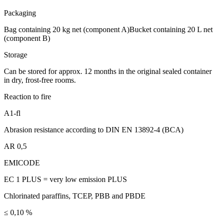
Packaging
Bag containing 20 kg net (component A)Bucket containing 20 L net
(component B)
Storage
Can be stored for approx. 12 months in the original sealed container
in dry, frost-free rooms.
Reaction to fire
A1-fl
Abrasion resistance according to DIN EN 13892-4 (BCA)
AR 0,5
EMICODE
EC 1 PLUS = very low emission PLUS
Chlorinated paraffins, TCEP, PBB and PBDE
≤ 0,10 %