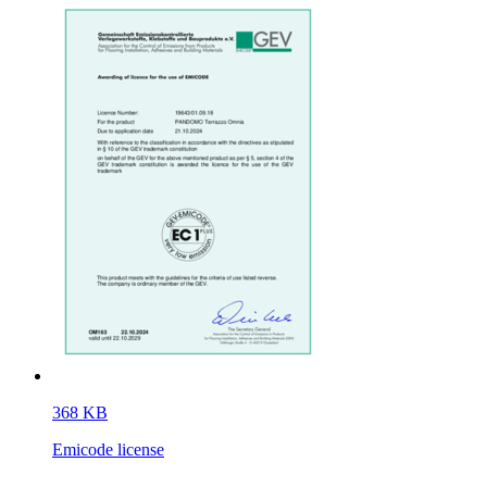
368 KB
Emicode license